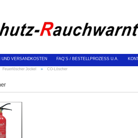
N UND VERSANDKOSTEN
FAQ`S / BESTELLPROZESS U.A.
KON
»
Feuerlöscher Jockel
CO-Löscher
er