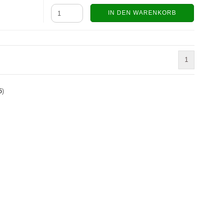
IN DEN WARENKORB
1
5
)