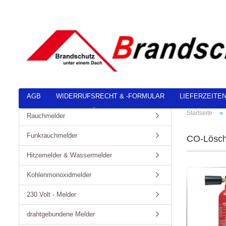
AGB
WIDERRUFSRECHT & -FORMULAR
LIEFERZEITE
DATENSCHUTZERKLÄRUNG
»
Startseite
Rauchmelder
Funkrauchmelder
CO-Lösch
Hitzemelder & Wassermelder
Kohlenmonoxidmelder
230 Volt - Melder
drahtgebundene Melder