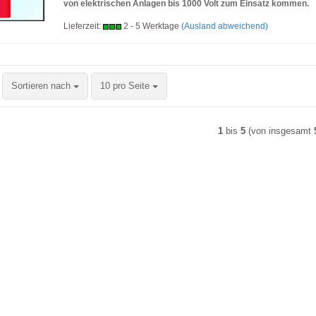
von elektrischen Anlagen bis 1000 Volt zum Einsatz kommen.
Lieferzeit:
2 - 5 Werktage
(Ausland abweichend)
Sortieren nach
pro Seite
Sortieren nach
10 pro Seite
1
bis
5
(von insgesamt