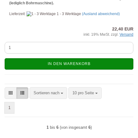
(lediglich Bohrmaschine).
Lieferzeit:
1 - 3 Werktage
(Ausland abweichend)
22,40 EUR
inkl. 19% MwSt. zzgl.
Versand
IN DEN WARENKORB
Sortieren nach
pro Seite
Sortieren nach
10 pro Seite
1
1
bis
6
(von insgesamt
6
)