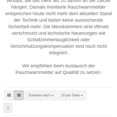
verbaut, die seit mehr als 10 Jahren an der Decke
hängen. Damals montierte Rauchwarnmelder
entsprechen heute nicht mehr dem aktuellen Stand
der Technik und bieten keine ausreichende
Sicherheit mehr. Die Messkammern sind oftmals
verschmutzt und technische Neuerungen wie
Schlafzimmertauglichkeit oder
Verschmutzungskompensation sind noch nicht
integriert.
Wir empfehlen beim Austausch der
Rauchwarnmelder auf Qualität zu setzen.
Sortieren nach
pro Seite
Sortieren nach
10 pro Seite
1