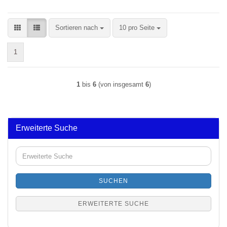
Sortieren nach
pro Seite
Sortieren nach
10 pro Seite
1
1
bis
6
(von insgesamt
6
)
Erweiterte Suche
Erweiterte
Suche
SUCHEN
ERWEITERTE SUCHE