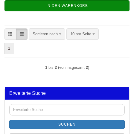
IN DEN WARENKORB
Sortieren nach
pro Seite
Sortieren nach
10 pro Seite
1
1
bis
2
(von insgesamt
2
)
Erweiterte Suche
Erweiterte
Suche
SUCHEN