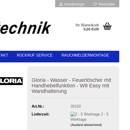
Kundenlogin
Merkzettel
Ihr Warenkorb
0,00 EUR
TAKT
RÜCKRUF SERVICE
RAUCHMELDERMONTAGE
Gloria - Wasser - Feuerlöscher mit
Handhebelfunktion - W9 Easy mit
Wandhalterung
Art.Nr.:
30150
Lieferzeit:
2 - 5
Werktage
(Ausland abweichend)