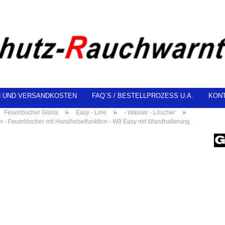
N UND VERSANDKOSTEN
FAQ`S / BESTELLPROZESS U.A.
KON
»
»
»
Feuerlöscher Gloria
Easy - Line
- Wasser - Löscher
er - Feuerlöscher mit Handhebelfunktion - W9 Easy mit Wandhalterung