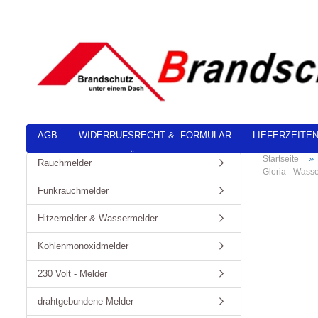
AGB
WIDERRUFSRECHT & -FORMULAR
LIEFERZEITE
DATENSCHUTZERKLÄRUNG
»
Startseite
Rauchmelder
Gloria - Wass
Funkrauchmelder
Hitzemelder & Wassermelder
Kohlenmonoxidmelder
230 Volt - Melder
drahtgebundene Melder